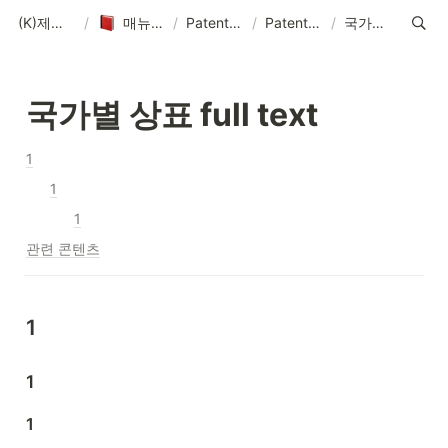
(K)제품 매뉴얼-솔루션-데이터-콘텐츠
/
매뉴얼-데이터-콘텐츠 제작 기획
/
PatentPia 매뉴얼 홈 : 제품 기능, 활용 및 데이터
/
PatentPia 데이터/DB/AI 소개
/
국가별 상표 full text
국가별 상표 full text
1
1
1
관련 콘텐츠
1
1
1