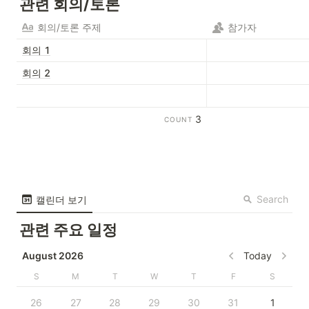
관련 회의/토론
회의/토론 주제
참가자
회의 1
회의 2
3
COUNT
Search
캘린더 보기
관련 주요 일정
August 2026
Today
S
M
T
W
T
F
S
26
27
28
29
30
31
1